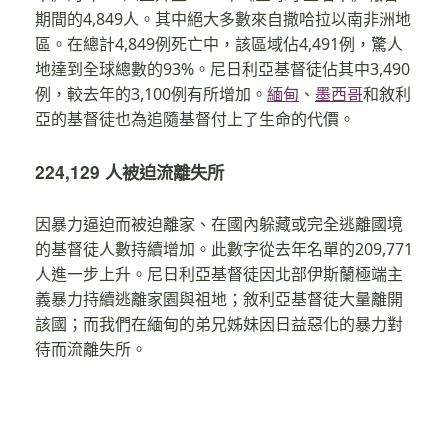
期間的4,849人。其中絕大多數來自撒哈拉以南非洲地
區。在總計4,849例死亡中，該區域佔4,491例，驚人
地達到全球總數的93%。尼日利亞基督徒佔其中3,490
例，較去年的3,100例有所增加。
緬甸
、
墨西哥
和敘利
亞的基督徒也為追隨基督付上了生命的代價。
224,129 人被迫流離失所
因暴力逼迫而被迫離家、在國內躲藏或完全逃離國境
的基督徒人數持續增加。此數字從去年名單的209,771
人進一步上升。尼日利亞基督徒因北部伊斯蘭極端主
義暴力持續逃離家園與祖地；敘利亞基督徒大量離開
該國；而我們在緬甸的弟兄姊妹因日益惡化的暴力對
待而流離失所。