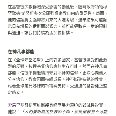
在基督徒少數群體深受影響的動亂後，臨時政府領袖穆
罕默德·尤努斯多次公開強調宗教自由的重要性。然而，
他的倡議將面臨即將到來的大選考驗，選舉結果可能顯
示日益增長的伊斯蘭影響力，並可能導致進一步的限制
與逼迫。讓我們持續為孟加拉祈禱。
在神凡事都能
在《全球守望名單》上的許多國家，基督徒遭受如此激
烈的反對，按理基督信仰應無生存可能。然而在神凡事
都能；信徒不僅繼續持守對耶穌的信仰，更決心向他人
分享信仰，教會因而持續成長。神不斷建造祂的教會，
藉著全球弟兄姊妹的祈禱與支持，受逼迫的基督徒正堅
定站立。
索馬里
基督徒阿維斯親身經歷暴力逼迫的毀滅性影響，
他說：
「人們曾認為由於殺戮不斷，索馬里教會不可能