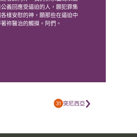
與公義回應受逼迫的人，願犯罪集
賜各樣安慰的神，願那些在逼迫中
得著祢醫治的觸摸。阿們。
›
31
突尼西亞