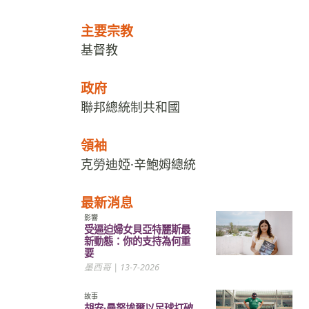
主要宗教
基督教
政府
聯邦總統制共和國
領袖
克勞迪婭·辛鮑姆總統
最新消息
影響
受逼迫婦女貝亞特麗斯最
新動態：你的支持為何重
要
墨西哥
| 13-7-2026
故事
胡安·曼努埃爾以足球打破