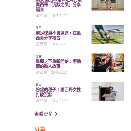
墨西哥「沉默之圈」分享
福音
墨西哥
| 10-7-2026
故事
前足球員不畏逼迫，在墨
西哥分享福音
墨西哥
| 16-6-2026
影響
重壓之下重新開始：勞動
節的動人故事
墨西哥
| 28-4-2026
故事
盼望的種子：墨西哥女性
打破沉默
墨西哥
| 14-4-2026
查看更多
分享