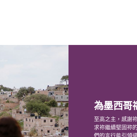
為墨西哥
至高之主，感謝
求祢繼續堅固祢
們的言行能引領