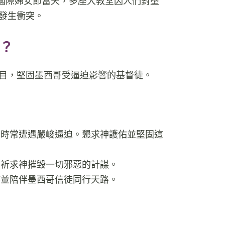
的國際婦女節當天，多座大教堂因人們對墮
發生衝突。
？
目，堅固墨西哥受逼迫影響的基督徒。
音時常遭遇嚴峻逼迫。懇求神護佑並堅固這
。祈求神摧毀一切邪惡的計謀。
持並陪伴墨西哥信徒同行天路。