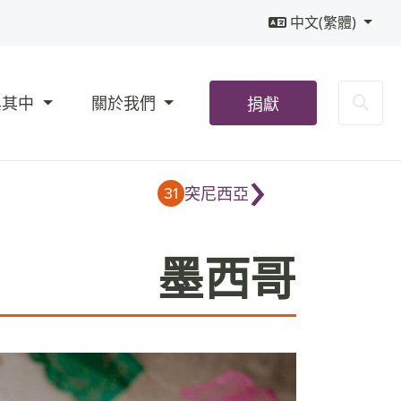
中文(繁體)
Sea
與其中
關於我們
捐獻
›
31
突尼西亞
墨西哥