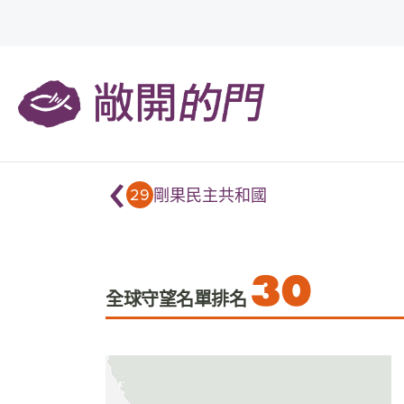
‹
29
剛果民主共和國
30
全球守望名單排名