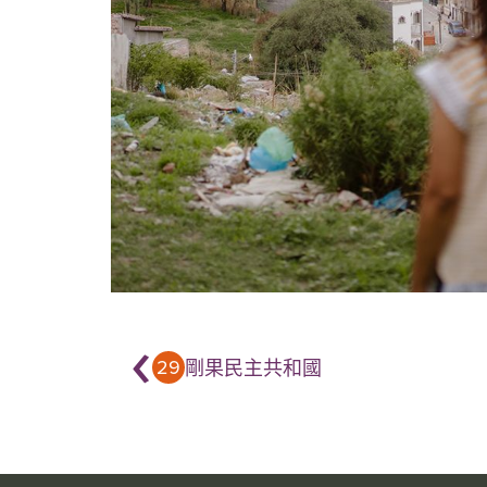
‹
29
剛果民主共和國