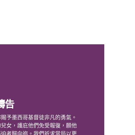
禱告
祢賜予墨西哥基督徒非凡的勇氣。
的兒女，護庇他們免受報復，願他
逼迫者歸向祢。我們祈求當局以更