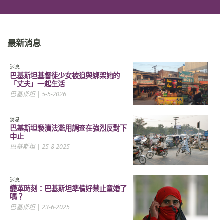
最新消息
消息
巴基斯坦基督徒少女被迫與綁架她的
「丈夫」一起生活
巴基斯坦
| 5-5-2026
消息
巴基斯坦褻瀆法濫用調查在強烈反對下
中止
巴基斯坦
| 25-8-2025
消息
變革時刻：巴基斯坦準備好禁止童婚了
嗎？
巴基斯坦
| 23-6-2025