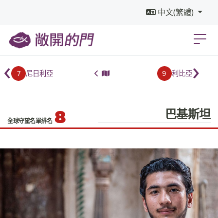
中文(繁體)
‹
›
7
9
尼日利亞
利比亞
8
巴基斯坦
全球守望名單排名