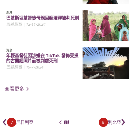
消息
巴基斯坦基督徒母親因褻瀆罪被判死刑
巴基斯坦
| 12-11-2024
消息
年輕基督徒因涉嫌在 TikTok 發佈受損
的古蘭經照片而被判處死刑
巴基斯坦
| 19-7-2024
查看更多
‹
›
7
9
尼日利亞
利比亞