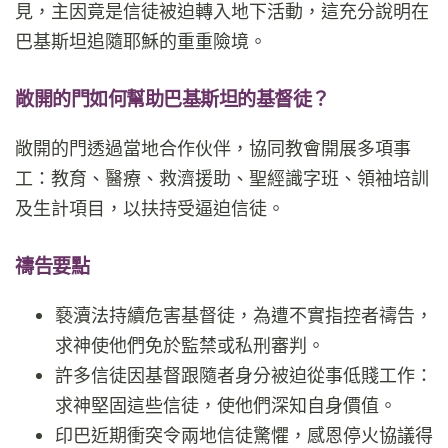
見，主因竟是信徒被迫轉入地下活動，這充分說明在
巴基斯坦追隨耶穌的重重險境。
敞開的門如何幫助巴基斯坦的基督徒？
敞開的門透過當地合作伙伴，協同教會開展多項事
工：教育、醫療、救濟援助、聖經識字班、領袖培訓
及生計項目，以扶持受逼迫信徒。
禱告要點
褻瀆法持續危害基督徒，為遭不實指控者禱告，
求神使他們免於監禁或私刑審判。
許多信徒因基督跟隨者身分被迫從事低賤工作：
求神堅固這些信徒，使他們深知自身價值。
印巴近期衝突令兩地信徒驚懼，感恩停火協議得