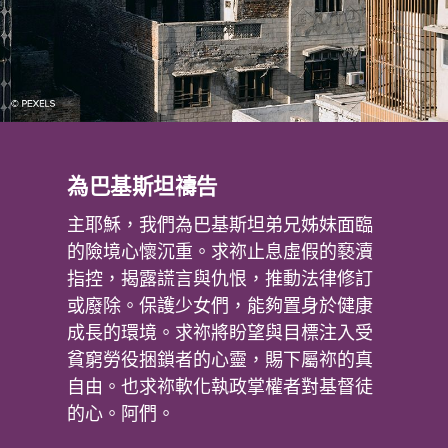
為巴基斯坦禱告
主耶穌，我們為巴基斯坦弟兄姊妹面臨
的險境心懷沉重。求祢止息虛假的褻瀆
指控，揭露謊言與仇恨，推動法律修訂
或廢除。保護少女們，能夠置身於健康
成長的環境。求祢將盼望與目標注入受
貧窮勞役捆鎖者的心靈，賜下屬祢的真
自由。也求祢軟化執政掌權者對基督徒
的心。阿們。