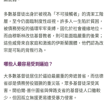
多數基督徒出身於被視為「不可接觸者」的清潔工階
層，至今仍面臨制度性歧視。許多人一生陷於貧困，
被債務勞役的循環牢牢束縛，固化於社會邊緣地位。
而由穆斯林改信基督教者，則可能面臨嚴重的後果；
這些威脅來自家庭和激進的伊斯蘭團體，他們認為改
宗是可恥的背叛行為。
哪些人最容易受到逼迫？
大多數基督徒居住於逼迫最嚴重的旁遮普省，而信德
省卻是債務勞役猖獗的重災區，眾多基督徒深受其
害。開伯爾-普什圖省與俾路支省的基督徒人口雖較
少，但因孤立無援更易遭受暴力侵害。