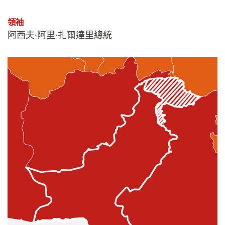
領袖
阿西夫·阿里·扎爾達里總統