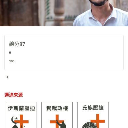
總分
87
0
100
+
逼迫來源