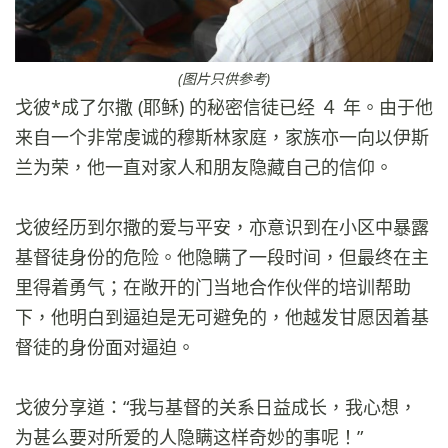
(图片只供参考)
戈彼*成了尔撒 (耶稣) 的秘密信徒已经 ４ 年。由于他
来自一个非常虔诚的穆斯林家庭，家族亦一向以伊斯
兰为荣，他一直对家人和朋友隐藏自己的信仰。
戈彼经历到尔撒的爱与平安，亦意识到在小区中暴露
基督徒身份的危险。他隐瞒了一段时间，但最终在主
里得着勇气；在敞开的门当地合作伙伴的培训帮助
下，他明白到逼迫是无可避免的，他越发甘愿因着基
督徒的身份面对逼迫。
戈彼分享道：“我与基督的关系日益成长，我心想，
为甚么要对所爱的人隐瞒这样奇妙的事呢！”