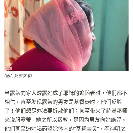
(
图片只供参考)
当露蒂向家人透露她成了耶稣的追随者时，他们都不
相信，直至发现露蒂的男友是基督徒时，他们反脸
了！他们想尽办法要拆散他们；甚至带来了萨满巫师
来说服露蒂 - 她之所以叛教，是因为男友向她施咒。
他们甚至迫她喝药驱除体内的“基督幽灵”，奉神明之