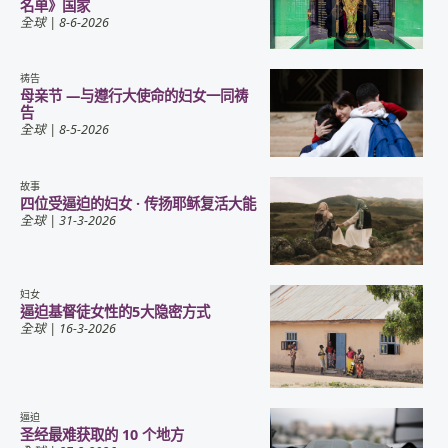
名单》国家
全球
| 8-6-2026
祷告
母亲节 —与遵行大使命的妇女一同祷
告
全球
| 8-5-2026
故事
四位受逼迫的妇女 · 传扬耶稣复活大能
全球
| 31-3-2026
妇女
逼迫基督徒女性的5大隐密方式
全球
| 16-3-2026
逼迫
圣经最难获取的 10 个地方