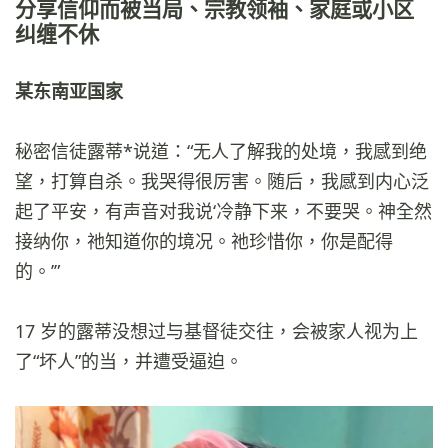
分享信仰而被当局、宗教领袖、家庭或小区
纠缠不休
某东南亚国家
秘密信徒露蒂*说道：“无人了解我的处境，我感到绝
望，打算自杀。我哭得很厉害。随后，我感到内心泛
起了平安，有声音对我说‘冷静下来，不要哭。神全然
接纳你，祂知道你的境况。祂珍惜你，你是配得
的。’”
17 岁的露蒂没想过与基督徒交往，会被家人视为上
了“坏人”的当，并遭受逼迫。