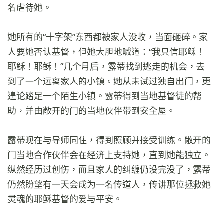
名虐待她。
她所有的“十字架”东西都被家人没收，当面砸碎。家
人要她否认基督，但她大胆地喊道：“我只信耶稣！
耶稣！耶稣！”几个月后，露蒂找到逃走的机会，去
到了一个远离家人的小镇。她从未试过独自出门，更
遑论踏足一个陌生小镇。露蒂得到当地基督徒的帮
助，并由敞开的门的当地伙伴带到安全屋。
露蒂现在与导师同住，得到照顾并接受训练。敞开的
门当地合作伙伴会在经济上支持她，直到她能独立。
纵然经历过创伤，而且家人的纠缠仍没完没了，露蒂
仍然盼望有一天会成为一名传道人，传讲那位拯救她
灵魂的耶稣基督的爱与平安。