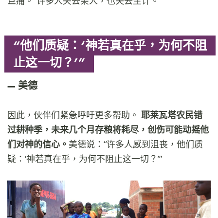
巨痛。“许多人失去亲人，也失去生计。”
“他们质疑：‘神若真在乎，为何不阻
止这一切？’”
美德
因此，伙伴们紧急呼吁更多帮助。
耶莱瓦塔农民错
过耕种季，未来几个月存粮将耗尽，创伤可能动摇他
们对神的信心。
美德说：“许多人感到沮丧，他们质
疑：‘神若真在乎，为何不阻止这一切？’”