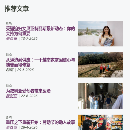
推荐文章
影响
受逼迫妇女贝亚特丽斯最新动态：你的
支持为何重要
墨西哥
| 13-7-2026
影响
从逼迫到供应：一个越南家庭因信心与
祷告而得修复
越南
| 29-6-2026
影响
为叙利亚受创者带来医治
叙利亚
| 22-6-2026
影响
重压之下重新开始：劳动节的动人故事
墨西哥
| 28-4-2026