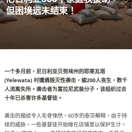
但困境远未结束！
一个多月前，尼日利亚贝努埃州的耶莱瓦塔
(Yelewata) 村遭遇毁灭性袭击，逾200人丧生，数千
人流离失所。袭击者为富拉尼武装分子，该组织过去
十年已杀害许多基督徒。
袭击的描述令人毛骨悚然。60岁的泰莎解释，由于持
续的威胁，一些基督徒开始睡在店铺里以保护生计。