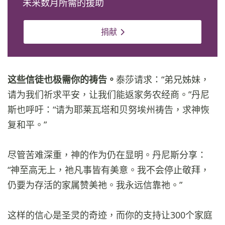
未来数月所需的援助
捐献
这些信徒也极需你的祷告。
泰莎请求：“弟兄姊妹，
请为我们祈求平安，让我们能返家务农经商。”丹尼
斯也呼吁：“请为耶莱瓦塔和贝努埃州祷告，求神恢
复和平。”
尽管苦难深重，神的作为仍在显明。丹尼斯分享：
“神至高无上，祂凡事皆有美意。我不会停止敬拜，
仍要为存活的家属赞美祂。我永远信靠祂。”
这样的信心是圣灵的奇迹，而你的支持让300个家庭