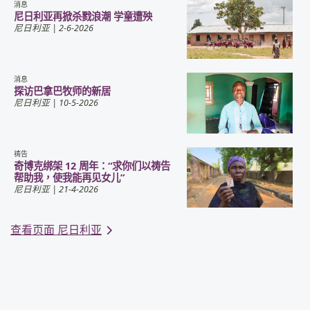
消息
尼日利亚再掀杀戮浪潮 学童遭殃
尼日利亚
| 2-6-2026
消息
探访巴拿巴牧师的新居
尼日利亚
| 10-5-2026
祷告
奇博克绑架 12 周年：“求你们以祷告
帮助我，使我能再见女儿”
尼日利亚
| 21-4-2026
查看页面 尼日利亚