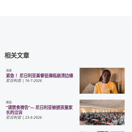
相关文章
消息
紧急！ 尼日利亚基督徒濒临崩溃边缘
尼日利亚
| 16-7-2026
祷告
“请禁食祷告”— 尼日利亚被掳孩童家
长的泣诉
尼日利亚
| 23-6-2026