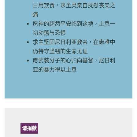
日用饮食，求圣灵亲自抚慰丧亲之
痛
愿神的超然平安临到这地，止息一
切动荡与恐惧
求主坚固尼日利亚教会，在患难中
仍持守坚韧的生命见证
愿武装分子的心归向基督，尼日利
亚的暴力得以止息
请捐献