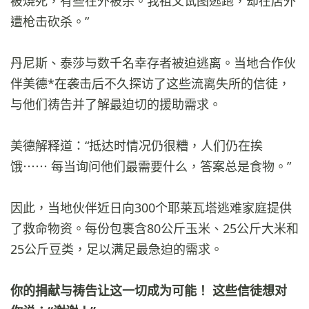
被烧死，有些在外被杀。我祖父试图逃跑，却在店外
遭枪击砍杀。”
丹尼斯、泰莎与数千名幸存者被迫逃离。当地合作伙
伴美德*在袭击后不久探访了这些流离失所的信徒，
与他们祷告并了解最迫切的援助需求。
美德解释道：“抵达时情况仍很糟，人们仍在挨
饿⋯⋯ 每当询问他们最需要什么，答案总是食物。”
因此，当地伙伴近日向300个耶莱瓦塔逃难家庭提供
了救命物资。每份包裹含80公斤玉米、25公斤大米和
25公斤豆类，足以满足最急迫的需求。
你的捐献与祷告让这一切成为可能！ 这些信徒想对