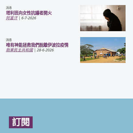
消息
塔利班向女性抗議者開火
阿富汗
| 6-7-2026
消息
唯有神能拯救我們脫離伊波拉疫情
剛果民主共和國
| 28-6-2026
訂閱