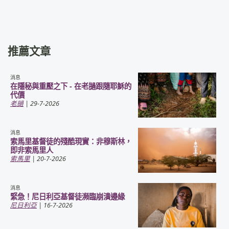
推薦文章
消息
在隱秘與重壓之下 - 在老撾跟隨耶穌的
代價
老撾
| 29-7-2026
消息
索馬里基督徒的殘酷現實：非穆斯林，
即非索馬里人
索馬里
| 20-7-2026
消息
緊急！尼日利亞基督徒瀕臨崩潰邊緣
尼日利亞
| 16-7-2026