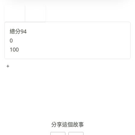
←
也門
3
1
北韓
→
總分
94
0
100
+
查看完整資料
→
分享這個故事