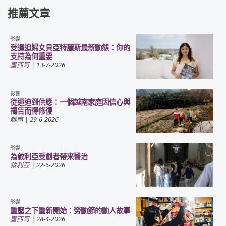
推薦文章
影響
受逼迫婦女貝亞特麗斯最新動態：你的
支持為何重要
墨西哥
| 13-7-2026
影響
從逼迫到供應：一個越南家庭因信心與
禱告而得修復
越南
| 29-6-2026
影響
為敘利亞受創者帶來醫治
敘利亞
| 22-6-2026
影響
重壓之下重新開始：勞動節的動人故事
墨西哥
| 28-4-2026