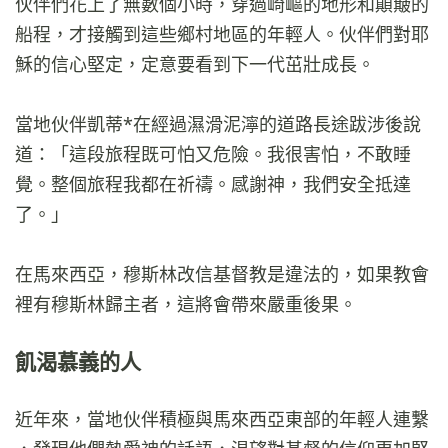
伙伴們花上了無數個小時，穿過崎嶇的地形和顛簸的
船程，才接觸到這些鄉村地區的年輕人。伙伴們對耶
穌的信心堅定，定意要看到下一代茁壯成長。
當地伙伴凱蒂*在經過濕滑泥濘的道路長途跋涉後說
道：「這段旅程既可怕又危險。我很害怕，不敢睡
覺。整個旅程我都在祈禱。感謝神，我們安全抵達
了。」
在馬來西亞，穆斯林改信基督教是違法的，如果教會
裡有穆斯林歸主者，這將會帶來嚴重後果。
飢渴慕義的人
近年來，當地伙伴積極與馬來西亞東部的年輕人連繫​​