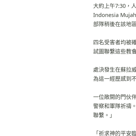
大約上午7:30，
Indonesia 
部隊稍後在該地
四名受害者均被確
試圖聯繫這些教
處決發生在蘇拉威
為這一經歷感到
一位敞開的門伙
警察和軍隊祈禱
聯繫。」
「祈求神的平安