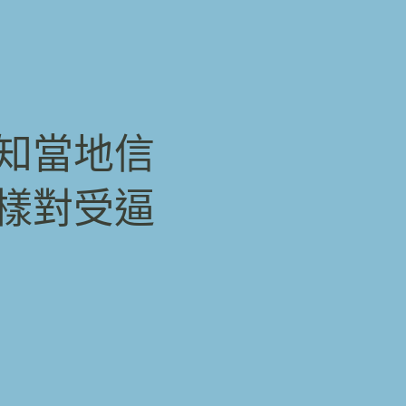
知當地信
樣對受逼