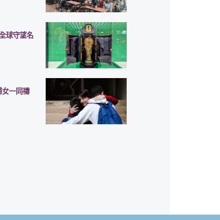
《全球守望名
婦女一同禱