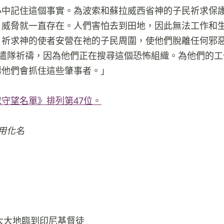
心中記住這個事實。為波索和蘇拉威西省神的子民祈求保
，威脅就一直存在。人們害怕去到田地，因此無法工作和
。祈求神的使者安營在祂的子民周圍，使他們脫離任何邪
aya 特遣隊祈禱，因為他們正在搜尋這個恐怖組織。為他們的
禱他們會抓住這些肇事者。」
守望名單》排列第47位。
用化名
大大地臨到印尼基督徒