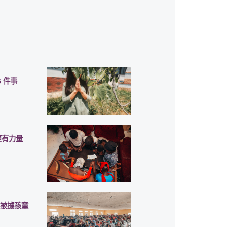
 件事
更有力量
亞被擄孩童