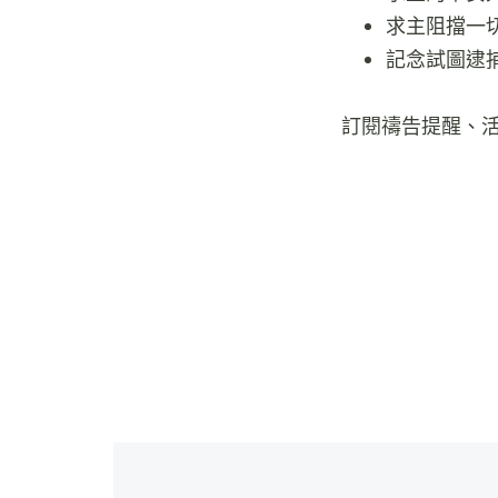
求主阻擋一
記念試圖逮
訂閱禱告提醒、