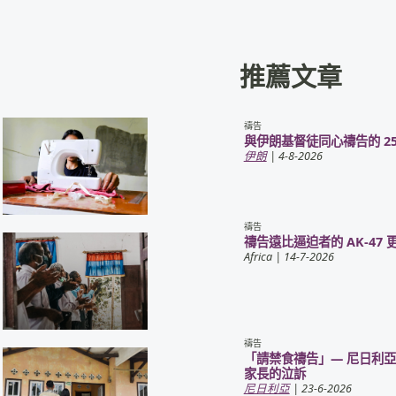
推薦文章
禱告
與伊朗基督徒同心禱告的 25
伊朗
| 4-8-2026
禱告
禱告遠比逼迫者的 AK-47 
Africa
| 14-7-2026
禱告
「請禁食禱告」— 尼日利
家長的泣訴
尼日利亞
| 23-6-2026