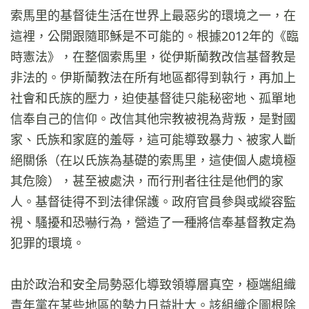
索馬里的基督徒生活在世界上最惡劣的環境之一，在
這裡，公開跟隨耶穌是不可能的。根據2012年的《臨
時憲法》，在整個索馬里，從伊斯蘭教改信基督教是
非法的。伊斯蘭教法在所有地區都得到執行，再加上
社會和氏族的壓力，迫使基督徒只能秘密地、孤單地
信奉自己的信仰。改信其他宗教被視為背叛，是對國
家、氏族和家庭的羞辱，這可能導致暴力、被家人斷
絕關係（在以氏族為基礎的索馬里，這使個人處境極
其危險），甚至被處決，而行刑者往往是他們的家
人。基督徒得不到法律保護。政府官員參與或縱容監
視、騷擾和恐嚇行為，營造了一種將信奉基督教定為
犯罪的環境。
由於政治和安全局勢惡化導致領導層真空，極端組織
青年黨在某些地區的勢力日益壯大。該組織企圖根除