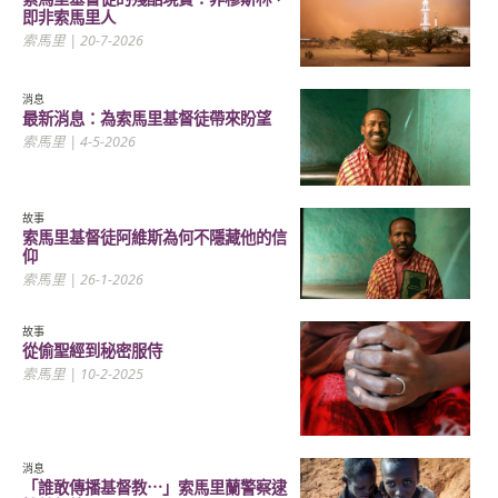
即非索馬里人
索馬里
| 20-7-2026
消息
最新消息：為索馬里基督徒帶來盼望
索馬里
| 4-5-2026
故事
索馬里基督徒阿維斯為何不隱藏他的信
仰
索馬里
| 26-1-2026
故事
從偷聖經到秘密服侍
索馬里
| 10-2-2025
消息
「誰敢傳播基督教⋯」索馬里蘭警察逮