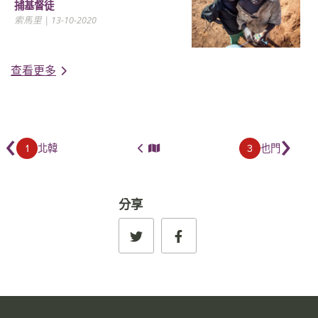
捕基督徒
索馬里
| 13-10-2020
查看更多
‹
›
1
3
北韓
也門
分享