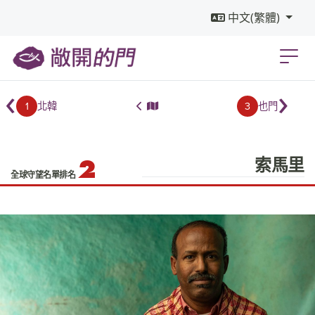
中文(繁體)
‹
›
1
3
北韓
也門
2
索馬里
全球守望名單排名