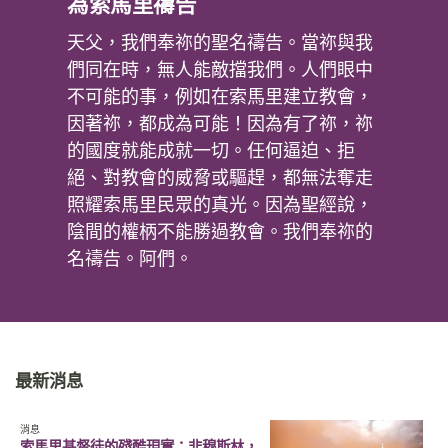
為索馬里禱告
天父，我們奉祢的聖名禱告。當祢與我
們同在時，無人能敵擋我們。人們眼中
不可能的事，例如在索馬里建立教會，
因著祢，都成為可能！因為有了祢，祢
的國度就能成就一切。任何逼迫、拒
絕、對教會的威脅或驅趕，都無法奪走
照耀索馬里民眾的真󠄉光。因為聖經說，
陰間的權柄不能勝過教會。我們奉祢的
名禱告。阿們。
最新消息
消息
索馬里基督徒的殘酷現實：非穆斯林，