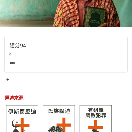
總分
94
0
100
+
逼迫來源