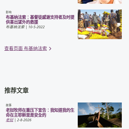
影响
布基纳法索：基督徒感谢支持者及时提
供喜出望外的救援
布基纳法索
| 10-5-2022
查看页面 布基纳法索
推荐文章
故事
老挝牧师在重压下宣告：我知道我的生
命在主耶稣里是安全的
老挝
| 2-8-2026