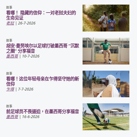
故事
看哪！ 隐藏的信仰：一对老挝夫妇的
生命见证
老挝
| 26-7-2026
故事
胡安·曼努埃尔以足球打破墨西哥 “沉默
之圈” 分享福音
墨西哥
| 10-7-2026
故事
看哪！这位年轻母亲在乍得坚守她的新
信仰
乍得
| 7-7-2026
故事
前足球员不畏逼迫，在墨西哥分享福音
墨西哥
| 16-6-2026