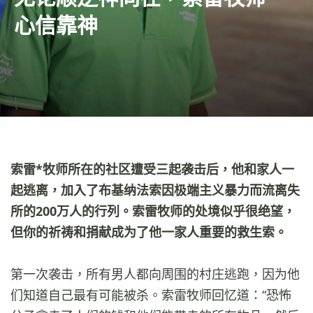
心信靠神
索雷*牧师所在的社区遭受三起袭击后，他和家人一
起逃离，加入了布基纳法索因极端主义暴力而流离失
所的200万人的行列。索雷牧师的处境似乎很绝望，
但你的祈祷和捐献成为了他一家人重要的救生索。
第一次袭击，所有男人都向周围的村庄逃跑，因为他
们知道自己最有可能被杀。索雷牧师回忆道：“恐怖