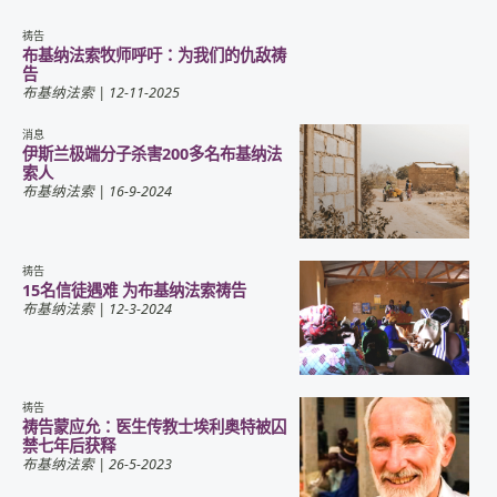
祷告
布基纳法索牧师呼吁：为我们的仇敌祷
告
布基纳法索
| 12-11-2025
消息
伊斯兰极端分子杀害200多名布基纳法
索人
布基纳法索
| 16-9-2024
祷告
15名信徒遇难 为布基纳法索祷告
布基纳法索
| 12-3-2024
祷告
祷告蒙应允：医生传教士埃利奥特被囚
禁七年后获释
布基纳法索
| 26-5-2023