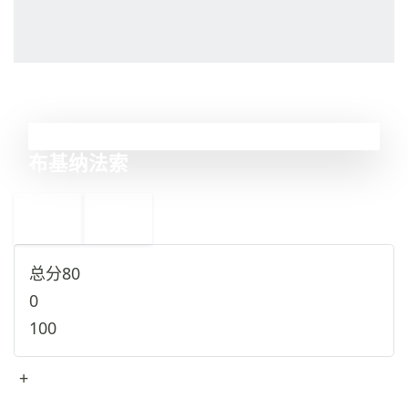
16
布基纳法索
←
中国
17
15
马里
→
总分
80
0
100
+