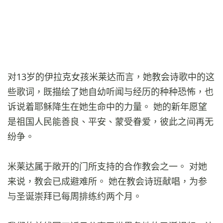
对13岁的伊拉克女孩米莱达而言，她教会诗歌中的这
些歌词，既描绘了她自幼听闻与经历的种种恐怖，也
诉说着耶稣降生在她生命中的力量。 她的新年愿望
是祖国人民能善良、平安、蒙受眷爱，彼此之间再无
纷争。
米莱达属于敞开的门所支持的合作教会之一。 对她
来说，教会已成避难所。 她在教会诗班献唱，为参
与圣诞崇拜已每周排练约两个月。