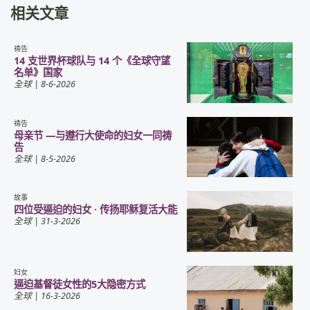
相关文章
祷告
14 支世界杯球队与 14 个《全球守望
名单》国家
全球
| 8-6-2026
祷告
母亲节 —与遵行大使命的妇女一同祷
告
全球
| 8-5-2026
故事
四位受逼迫的妇女 · 传扬耶稣复活大能
全球
| 31-3-2026
妇女
逼迫基督徒女性的5大隐密方式
全球
| 16-3-2026