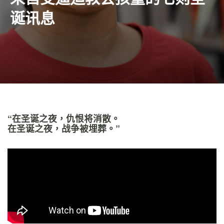
诞讯息
“在圣诞之夜，仇恨将消散。
在圣诞之夜，战争被埋葬。”