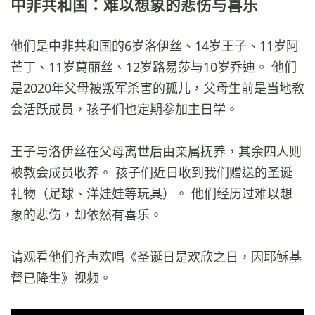
中非共和国：难以想象的悲伤与喜乐
他们是中非共和国的6岁洛伊丝、14岁王子、11岁阿
芒丁、11岁葛丽丝、12岁路易莎与10岁乔迪。 他们
是2020年父母被叛军杀害的孤儿，父母生前是当地教
会活跃成员，孩子们也定期参加主日学。
王子与洛伊丝在父母离世后由亲属抚养，其余四人则
被教会成员收养。 孩子们近日收到我们赠送的圣诞
礼物（足球、洋娃娃等玩具）。 他们经历过难以想
象的悲伤，却依然有喜乐。
请观看他们齐声欢唱《圣诞日是欢欣之日，因耶稣基
督已降生》视频。