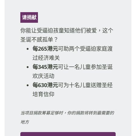
请捐献
你能让受逼迫孩童知道他们被爱，这个
圣诞不感孤单？
每265港元
可助两个受逼迫家庭渡
过经济难关
每345港元
可让一名儿童参加圣诞
欢庆活动
每630港元
可为十名儿童送赠圣经
培育信仰
当项目捐款筹募足够时，你的捐款将转到最需要的
地方