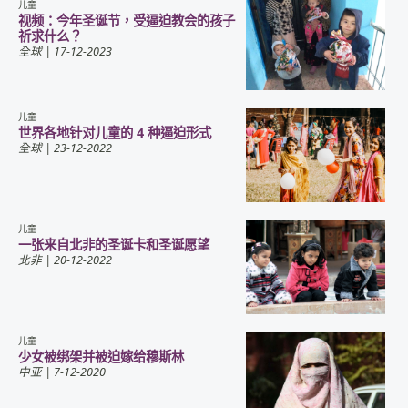
儿童
视频：今年圣诞节，受逼迫教会的孩子
祈求什么？
全球
| 17-12-2023
儿童
世界各地针对儿童的 4 种逼迫形式
全球
| 23-12-2022
儿童
一张来自北非的圣诞卡和圣诞愿望
北非
| 20-12-2022
儿童
少女被绑架并被迫嫁给穆斯林
中亚
| 7-12-2020