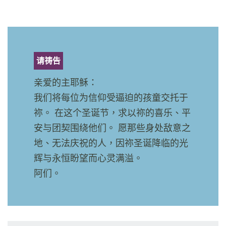
请祷告
亲爱的主耶稣：
我们将每位为信仰受逼迫的孩童交托于
祢。 在这个圣诞节，求以祢的喜乐、平
安与团契围绕他们。 愿那些身处敌意之
地、无法庆祝的人，因祢圣诞降临的光
辉与永恒盼望而心灵满溢。
阿们。