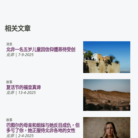
相关文章
消息
北非一名五岁儿童因信仰遭恶待受创
北非
| 7-9-2025
故事
复活节的福音真谛
北非
| 13-4-2025
故事
巴图尔的母亲和姐妹与她反目成仇，但
多亏了你，她正服侍北非各地的女性
北非
| 2-4-2025