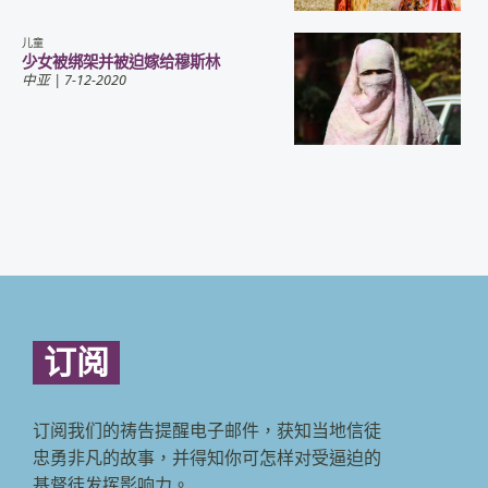
儿童
少女被绑架并被迫嫁给穆斯林
中亚
| 7-12-2020
订阅
订阅我们的祷告提醒电子邮件，获知当地信徒
忠勇非凡的故事，并得知你可怎样对受逼迫的
基督徒发挥影响力。