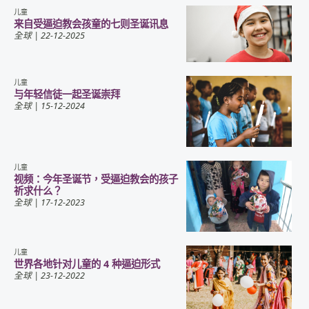
儿童
来自受逼迫教会孩童的七则圣诞讯息
全球
| 22-12-2025
儿童
与年轻信徒一起圣诞崇拜
全球
| 15-12-2024
儿童
视频：今年圣诞节，受逼迫教会的孩子
祈求什么？
全球
| 17-12-2023
儿童
世界各地针对儿童的 4 种逼迫形式
全球
| 23-12-2022