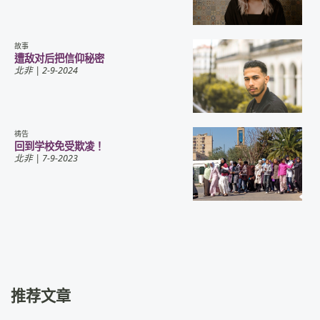
故事
遭敌对后把信仰秘密
北非
| 2-9-2024
祷告
回到学校免受欺凌！
北非
| 7-9-2023
推荐文章