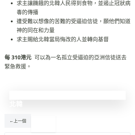
求主讓饑餓的北韓人民得到食物，並遏止冠狀病
毒的傳播
遭受難以想像的苦難的受逼迫信徒，願他們知道
神的同在和力量
求主賜給北韓當局悔改的人並轉向基督
每 310港元
可以為一名孤立受逼迫的亞洲信徒送去
緊急救援。
1
北韓
←
上一個
索馬里
2
→