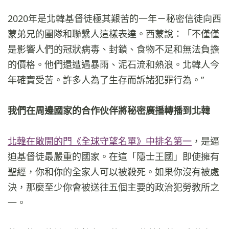
2020年是北韓基督徒極其艱苦的一年－秘密信徒向西
蒙弟兄的團隊和聯繫人這樣表達。西蒙說：「不僅僅
是影響人們的冠狀病毒、封鎖、食物不足和無法負擔
的價格。他們還遭遇暴雨、泥石流和熱浪。北韓人今
年確實受苦。許多人為了生存而訴諸犯罪行為。”
我們在周邊國家的合作伙伴將秘密廣播轉播到北韓
北韓在敞開的門《全球守望名單》中排名第一
，是逼
迫基督徒最嚴重的國家。在這「隱士王國」即使擁有
聖經，你和你的全家人可以被殺死。如果你沒有被處
決，那麼至少你會被送往五個主要的政治犯勞教所之
一。