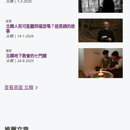
北韓
| 1-2-2026
故事
北韓人有可能聽到福音嗎？這是趙的故
事
北韓
| 14-1-2026
靈修
北韓地下教會的七門課
北韓
| 24-8-2025
查看頁面 北韓
推薦文章