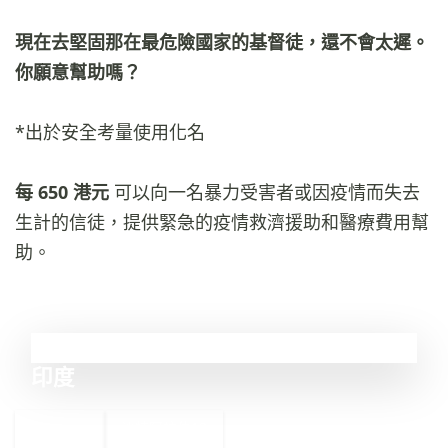
現在去堅固那在最危險國家的基督徒，還不會太遲。
你願意幫助嗎？
*出於安全考量使用化名
每 650 港元
可以向一名暴力受害者或因疫情而失去
生計的信徒，提供緊急的疫情救濟援助和醫療費用幫
助。
12
印度
←
沙特阿拉伯
13
11
阿富汗
→