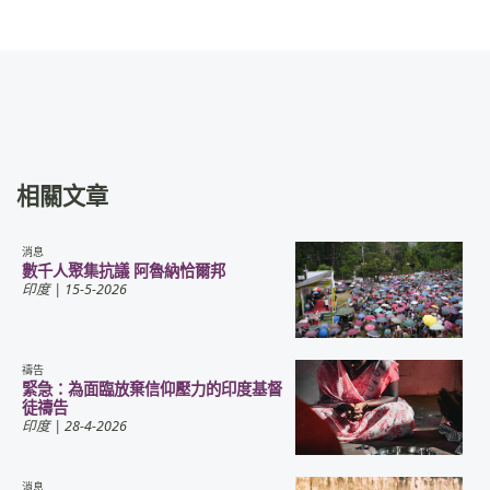
相關文章
消息
數千人聚集抗議 阿魯納恰爾邦
印度
| 15-5-2026
禱告
緊急：為面臨放棄信仰壓力的印度基督
徒禱告
印度
| 28-4-2026
消息