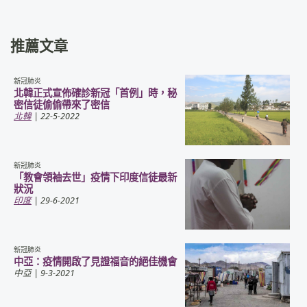
推薦文章
新冠肺炎
北韓正式宣佈確診新冠「首例」時，秘
密信徒偷偷帶來了密信
北韓
| 22-5-2022
新冠肺炎
「教會領袖去世」疫情下印度信徒最新
狀況
印度
| 29-6-2021
新冠肺炎
中亞：疫情開啟了見證福音的絕佳機會
中亞
| 9-3-2021